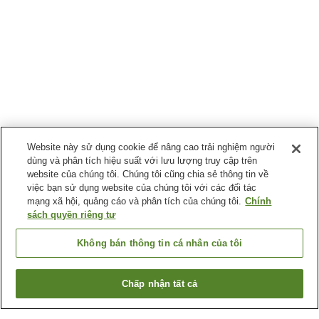
Website này sử dụng cookie để nâng cao trải nghiệm người
dùng và phân tích hiệu suất với lưu lượng truy cập trên
website của chúng tôi. Chúng tôi cũng chia sẻ thông tin về
việc bạn sử dụng website của chúng tôi với các đối tác
mạng xã hội, quảng cáo và phân tích của chúng tôi.
Chính
sách quyền riêng tư
Không bán thông tin cá nhân của tôi
Chấp nhận tất cả
Quay lại trang trước