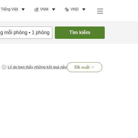
Tiếng Việt
VNM
VND
ng mỗi phòng
•
1
phòng
Tìm kiếm
Đề xuất
Lý do bạn thấy những kết quả này