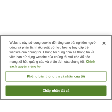
Website này sử dụng cookie để nâng cao trải nghiệm người
dùng và phân tích hiệu suất với lưu lượng truy cập trên
website của chúng tôi. Chúng tôi cũng chia sẻ thông tin về
việc bạn sử dụng website của chúng tôi với các đối tác
mạng xã hội, quảng cáo và phân tích của chúng tôi.
Chính
sách quyền riêng tư
Không bán thông tin cá nhân của tôi
Chấp nhận tất cả
Quay lại trang trước