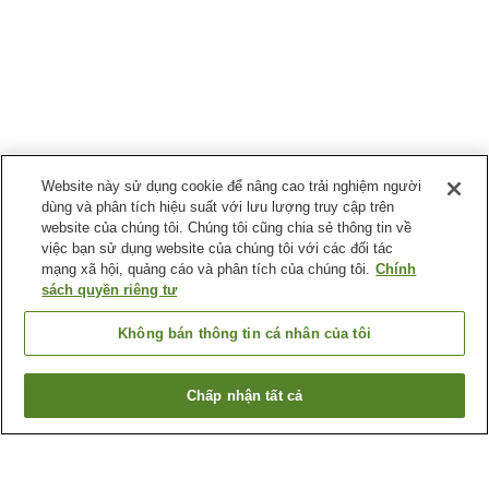
Website này sử dụng cookie để nâng cao trải nghiệm người
dùng và phân tích hiệu suất với lưu lượng truy cập trên
website của chúng tôi. Chúng tôi cũng chia sẻ thông tin về
việc bạn sử dụng website của chúng tôi với các đối tác
mạng xã hội, quảng cáo và phân tích của chúng tôi.
Chính
sách quyền riêng tư
Không bán thông tin cá nhân của tôi
Chấp nhận tất cả
Quay lại trang trước