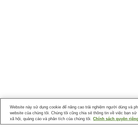
Website này sử dụng cookie để nâng cao trải nghiệm người dùng và phân
website của chúng tôi. Chúng tôi cũng chia sẻ thông tin về việc bạn sử
xã hội, quảng cáo và phân tích của chúng tôi.
Chính sách quyền riêng
Ga xe lửa tại
Thành phố Ofunato
Ga Horei
Ga Koishihama