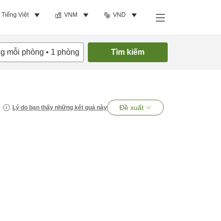
Tiếng Việt
VNM
VND
ng mỗi phòng
•
1
phòng
Tìm kiếm
Đề xuất
Lý do bạn thấy những kết quả này