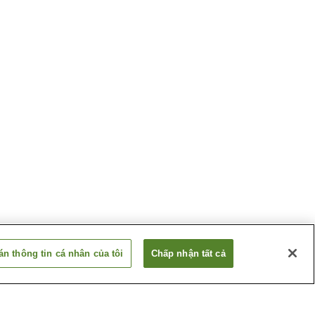
n thông tin cá nhân của tôi
Chấp nhận tất cả
Ga Sanriku