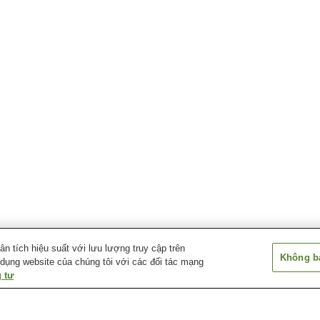
 tích hiệu suất với lưu lượng truy cập trên
Không bá
 dụng website của chúng tôi với các đối tác mạng
 tư
Ga Rikuzen-Akasaki
Ga Ryori
Ga Sakari