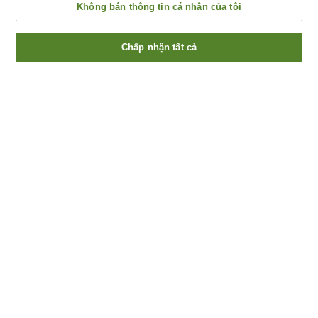
Không bán thông tin cá nhân của tôi
Chấp nhận tất cả
Quay lại trang trước
15
cơ sở lưu trú
Lý do bạn thấy những kết quả này