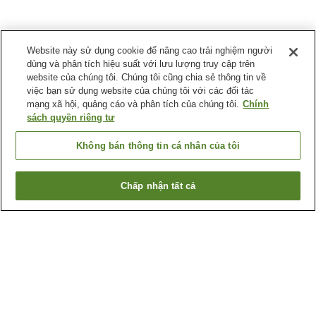
Website này sử dụng cookie để nâng cao trải nghiệm người
dùng và phân tích hiệu suất với lưu lượng truy cập trên
website của chúng tôi. Chúng tôi cũng chia sẻ thông tin về
việc bạn sử dụng website của chúng tôi với các đối tác
mạng xã hội, quảng cáo và phân tích của chúng tôi.
Chính
sách quyền riêng tư
Không bán thông tin cá nhân của tôi
Chấp nhận tất cả
Quay lại trang trước