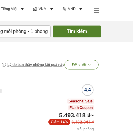
Tiếng Việt
VNM
VND
ng mỗi phòng
•
1
phòng
Tìm kiếm
Đề xuất
Lý do bạn thấy những kết quả này
4.4
i
Seasonal Sale
Flash Coupon
5.493.418 ₫
~
6.462.844 ₫
Giảm
14%
Mỗi phòng