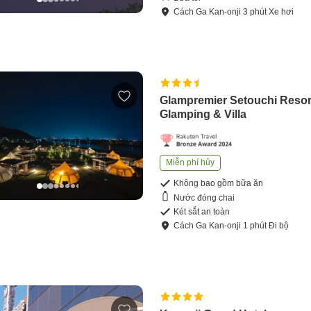
Cách
Ga Kan-onji
3
phút
Xe hơi
Glampremier Setouchi Resor
Glamping & Villa
Miễn phí hủy
Không bao gồm bữa ăn
Nước đóng chai
Két sắt an toàn
Cách
Ga Kan-onji
1
phút
Đi bộ