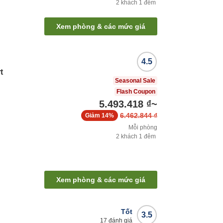
2
khách
1
đêm
Xem phòng & các mức giá
4.5
t
Seasonal Sale
Flash Coupon
5.493.418 ₫
~
6.462.844 ₫
Giảm
14%
Mỗi phòng
2
khách
1
đêm
Xem phòng & các mức giá
Tốt
3.5
17
đánh giá