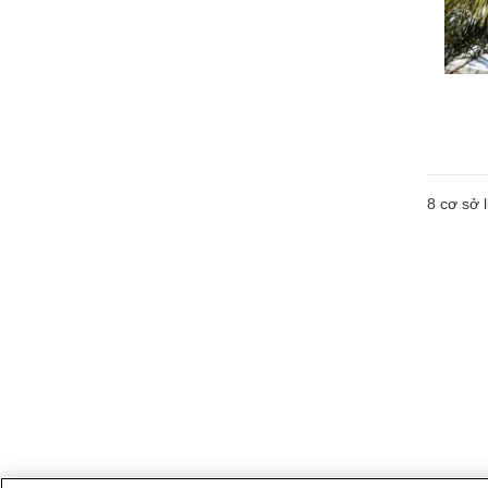
8
cơ sở l