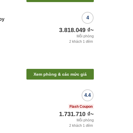
4
by
3.818.049 ₫
~
Mỗi phòng
2
khách
1
đêm
Xem phòng & các mức giá
4.4
Flash Coupon
1.731.710 ₫
~
Mỗi phòng
2
khách
1
đêm