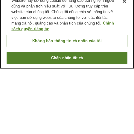
Website này sử dụng cookie để nâng cao trải nghiệm người
dùng và phân tích hiệu suất với lưu lượng truy cập trên
website của chúng tôi. Chúng tôi cũng chia sẻ thông tin về
việc bạn sử dụng website của chúng tôi với các đối tác
mạng xã hội, quảng cáo và phân tích của chúng tôi.
Chính
sách quyền riêng tư
Không bán thông tin cá nhân của tôi
Chấp nhận tất cả
Quay lại trang trước