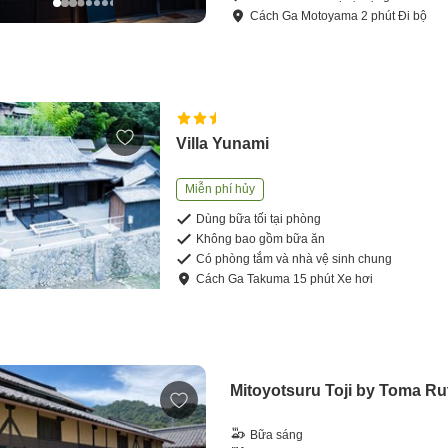
Cách
Ga Motoyama
2
phút
Đi bộ
Villa Yunami
Miễn phí hủy
Dùng bữa tối tại phòng
Không bao gồm bữa ăn
Có phòng tắm và nhà vệ sinh chung
Cách
Ga Takuma
15
phút
Xe hơi
Mitoyotsuru Toji by Toma Ru
Bữa sáng