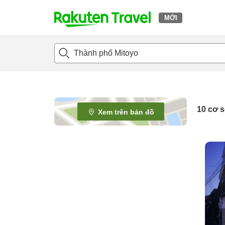
MỚI
t
o
p
P
a
g
e
10
cơ s
Xem trên bản đồ
_
s
e
a
r
c
h