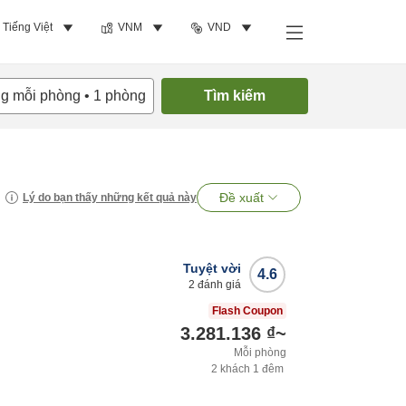
Tiếng Việt
VNM
VND
ng mỗi phòng
•
1
phòng
Tìm kiếm
Đề xuất
Lý do bạn thấy những kết quả này
Tuyệt vời
4.6
2
đánh giá
Flash Coupon
3.281.136 ₫
~
Mỗi phòng
2
khách
1
đêm