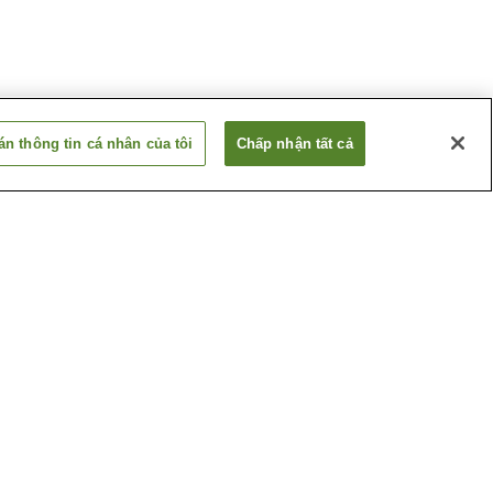
n thông tin cá nhân của tôi
Chấp nhận tất cả
Ga Takuma
awa)