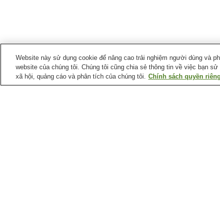
Website này sử dụng cookie để nâng cao trải nghiệm người dùng và phân
website của chúng tôi. Chúng tôi cũng chia sẻ thông tin về việc bạn sử
xã hội, quảng cáo và phân tích của chúng tôi.
Chính sách quyền riêng
Ga xe lửa tại
Thành phố Mitoyo
Ga Hijidai
Ga Mino
Ga Tsushimanomiya
Điểm ưa thích tại
Thành phố Mitoyo
Bãi biển Chichibugahama
Chùa Daiko-ji
Trang chủ
Nhật Bản
Tỉnh Kagawa
Thành p