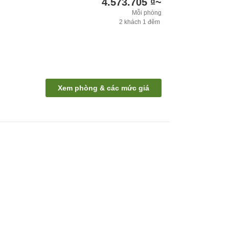
4.573.705 ₫
~
Mỗi phòng
2
khách
1
đêm
Xem phòng & các mức giá