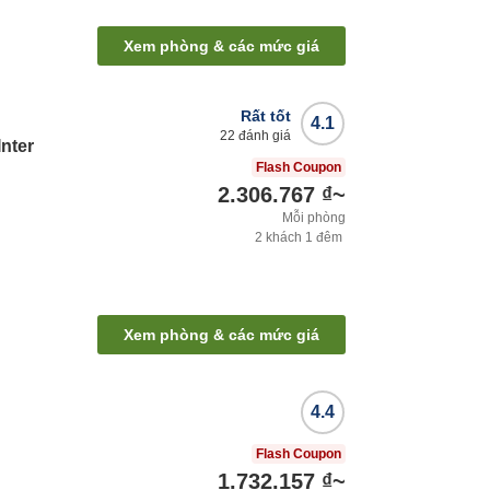
Xem phòng & các mức giá
Rất tốt
4.1
22
đánh giá
Inter
Flash Coupon
2.306.767 ₫
~
Mỗi phòng
2
khách
1
đêm
Xem phòng & các mức giá
4.4
Flash Coupon
1.732.157 ₫
~