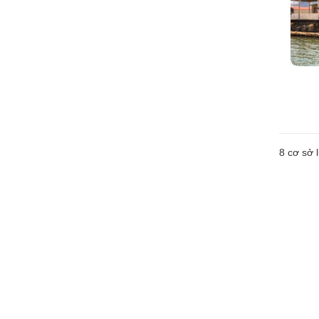
8
cơ sở l