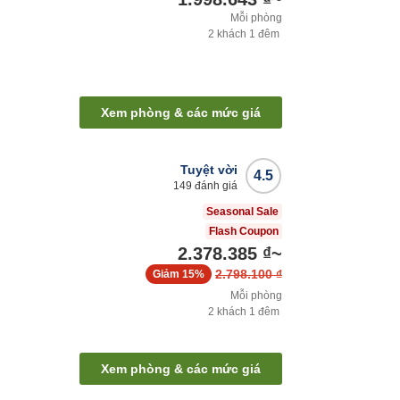
Mỗi phòng
2
khách
1
đêm
Xem phòng & các mức giá
Tuyệt vời
4.5
149
đánh giá
Seasonal Sale
Flash Coupon
2.378.385 ₫
~
2.798.100 ₫
Giảm
15%
Mỗi phòng
2
khách
1
đêm
Xem phòng & các mức giá