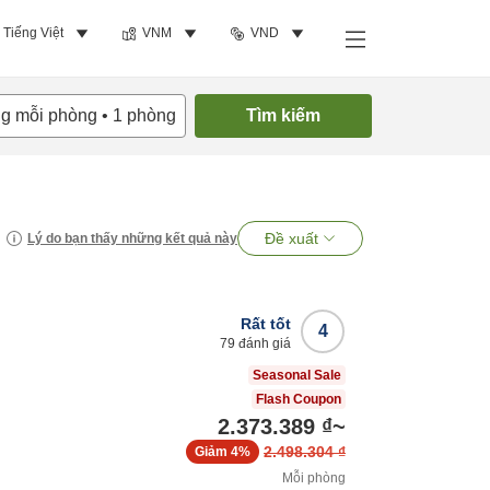
Tiếng Việt
VNM
VND
ng mỗi phòng
•
1
phòng
Tìm kiếm
Đề xuất
Lý do bạn thấy những kết quả này
Rất tốt
4
79
đánh giá
Seasonal Sale
Flash Coupon
2.373.389 ₫
~
2.498.304 ₫
Giảm
4%
Mỗi phòng