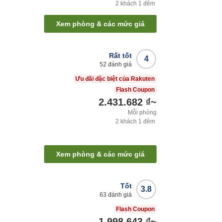
2
khách
1
đêm
Xem phòng & các mức giá
Rất tốt
4
52
đánh giá
Ưu đãi đặc biệt của Rakuten
Flash Coupon
2.431.682 ₫
~
Mỗi phòng
2
khách
1
đêm
Xem phòng & các mức giá
Tốt
3.8
63
đánh giá
Flash Coupon
1.998.643 ₫
~