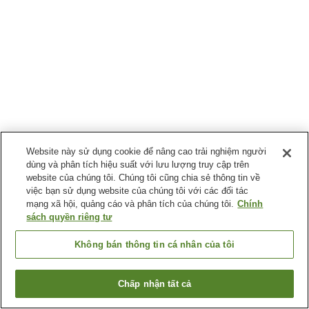
Website này sử dụng cookie để nâng cao trải nghiệm người
dùng và phân tích hiệu suất với lưu lượng truy cập trên
website của chúng tôi. Chúng tôi cũng chia sẻ thông tin về
việc bạn sử dụng website của chúng tôi với các đối tác
mạng xã hội, quảng cáo và phân tích của chúng tôi.
Chính
sách quyền riêng tư
Không bán thông tin cá nhân của tôi
Chấp nhận tất cả
Quay lại trang trước