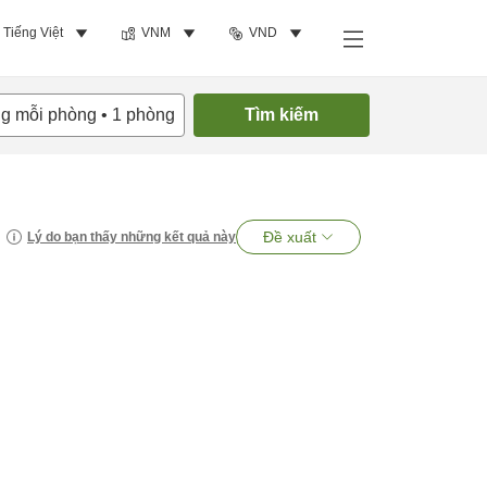
Tiếng Việt
VNM
VND
ng mỗi phòng
•
1
phòng
Tìm kiếm
Đề xuất
Lý do bạn thấy những kết quả này