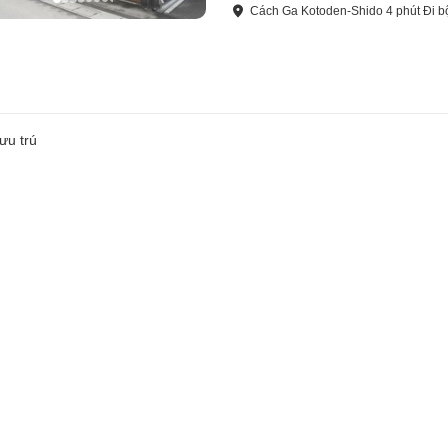
Cách
Ga Kotoden-Shido
4
phút
Đi b
ưu trú