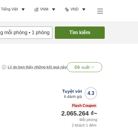
Tiếng Việt
VNM
VND
ng mỗi phòng
•
1
phòng
Tìm kiếm
Đề xuất
Lý do bạn thấy những kết quả này
Tuyệt vời
4.3
6
đánh giá
Flash Coupon
2.065.264 ₫
~
Mỗi phòng
2
khách
1
đêm