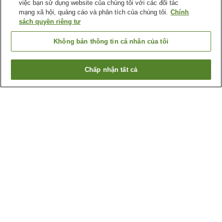
việc bạn sử dụng website của chúng tôi với các đối tác
mạng xã hội, quảng cáo và phân tích của chúng tôi.
Chính
sách quyền riêng tư
Không bán thông tin cá nhân của tôi
Chấp nhận tất cả
Quay lại trang trước
9
cơ sở lưu trú
Lý do bạn thấy những kết quả này