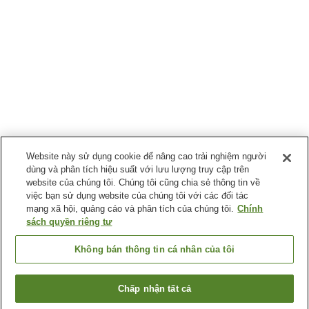
Website này sử dụng cookie để nâng cao trải nghiệm người
dùng và phân tích hiệu suất với lưu lượng truy cập trên
website của chúng tôi. Chúng tôi cũng chia sẻ thông tin về
việc bạn sử dụng website của chúng tôi với các đối tác
mạng xã hội, quảng cáo và phân tích của chúng tôi.
Chính
sách quyền riêng tư
Không bán thông tin cá nhân của tôi
Chấp nhận tất cả
Quay lại trang trước