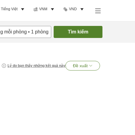
Tiếng Việt
VNM
VND
ng mỗi phòng
•
1
phòng
Tìm kiếm
Đề xuất
Lý do bạn thấy những kết quả này