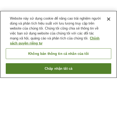
Website này sử dụng cookie để nâng cao trải nghiệm người
dùng và phân tích hiệu suất với lưu lượng truy cập trên
website của chúng tôi. Chúng tôi cũng chia sẻ thông tin về
việc bạn sử dụng website của chúng tôi với các đối tác
mạng xã hội, quảng cáo và phân tích của chúng tôi.
Chính
sách quyền riêng tư
Không bán thông tin cá nhân của tôi
Chấp nhận tất cả
Quay lại trang trước