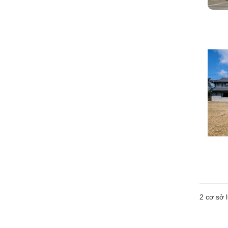
2
cơ sở l