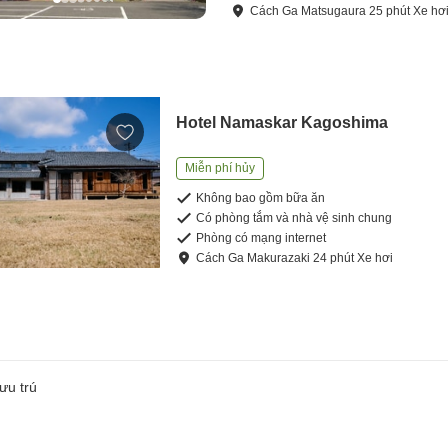
Cách
Ga Matsugaura
25
phút
Xe hơ
Hotel Namaskar Kagoshima
Miễn phí hủy
Không bao gồm bữa ăn
Có phòng tắm và nhà vệ sinh chung
Phòng có mạng internet
Cách
Ga Makurazaki
24
phút
Xe hơi
ưu trú