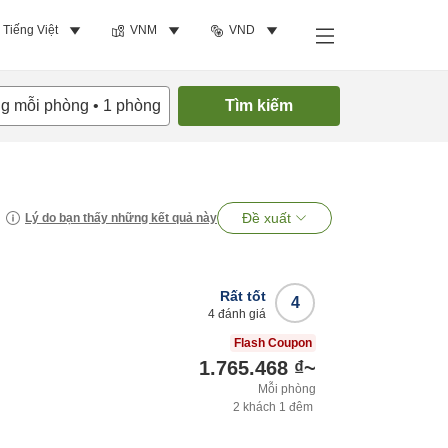
Tiếng Việt
VNM
VND
ng mỗi phòng
•
1
phòng
Tìm kiếm
Đề xuất
Lý do bạn thấy những kết quả này
Rất tốt
4
4
đánh giá
Flash Coupon
1.765.468 ₫
~
Mỗi phòng
2
khách
1
đêm