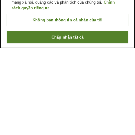
mạng xã hội, quảng cáo và phân tích của chúng tôi.
Chính
sách quyền riêng tư
Không bán thông tin cá nhân của tôi
Chấp nhận tất cả
Quay lại trang trước
6
cơ sở lưu trú
Lý do bạn thấy những kết quả này