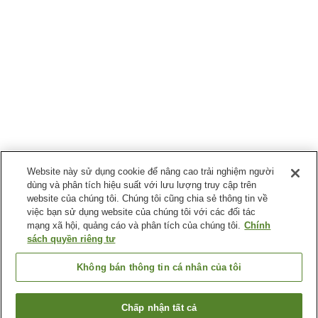
Website này sử dụng cookie để nâng cao trải nghiệm người
dùng và phân tích hiệu suất với lưu lượng truy cập trên
website của chúng tôi. Chúng tôi cũng chia sẻ thông tin về
việc bạn sử dụng website của chúng tôi với các đối tác
mạng xã hội, quảng cáo và phân tích của chúng tôi.
Chính
sách quyền riêng tư
Không bán thông tin cá nhân của tôi
Chấp nhận tất cả
Quay lại trang trước