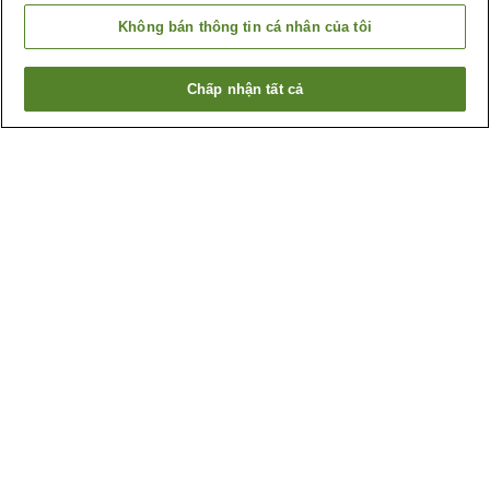
Không bán thông tin cá nhân của tôi
Chấp nhận tất cả
Quay lại trang trước