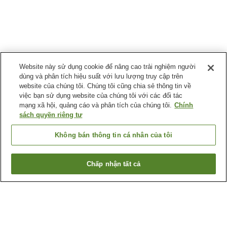
Website này sử dụng cookie để nâng cao trải nghiệm người
dùng và phân tích hiệu suất với lưu lượng truy cập trên
website của chúng tôi. Chúng tôi cũng chia sẻ thông tin về
việc bạn sử dụng website của chúng tôi với các đối tác
mạng xã hội, quảng cáo và phân tích của chúng tôi.
Chính
sách quyền riêng tư
Không bán thông tin cá nhân của tôi
Chấp nhận tất cả
Quay lại trang trước