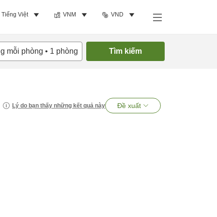
Tiếng Việt
VNM
VND
ng mỗi phòng
•
1
phòng
Tìm kiếm
Đề xuất
Lý do bạn thấy những kết quả này