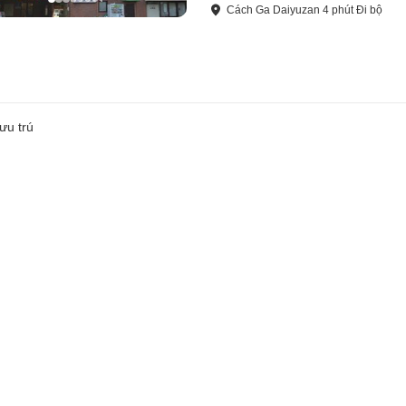
Cách
Ga Daiyuzan
4
phút
Đi bộ
ưu trú