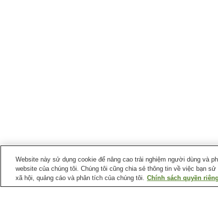
Website này sử dụng cookie để nâng cao trải nghiệm người dùng và phân
website của chúng tôi. Chúng tôi cũng chia sẻ thông tin về việc bạn sử
xã hội, quảng cáo và phân tích của chúng tôi.
Chính sách quyền riêng
Ga xe lửa tại
Thành phố Minamiashigara
Ga Daiyuzan
Ga Fujifilm-mae