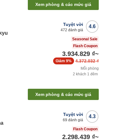
Xem phòng & các mức giá
Tuyệt vời
4.6
472
đánh giá
kyu
Seasonal Sale
Flash Coupon
3.934.829 ₫
~
4.372.032 ₫
Giảm
9%
Mỗi phòng
2
khách
1
đêm
Xem phòng & các mức giá
Tuyệt vời
4.3
69
đánh giá
ma
Flash Coupon
2.298.439 ₫
~