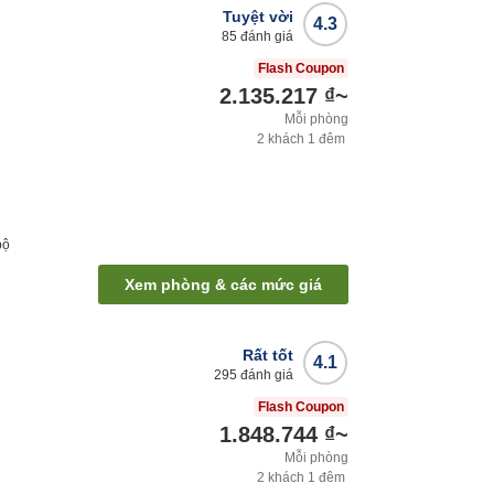
Tuyệt vời
4.3
85
đánh giá
Flash Coupon
2.135.217 ₫
~
Mỗi phòng
2
khách
1
đêm
bộ
Xem phòng & các mức giá
Rất tốt
4.1
295
đánh giá
Flash Coupon
1.848.744 ₫
~
Mỗi phòng
2
khách
1
đêm