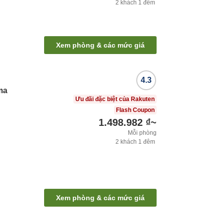
2
khách
1
đêm
Xem phòng & các mức giá
4.3
ma
Ưu đãi đặc biệt của Rakuten
Flash Coupon
1.498.982 ₫
~
Mỗi phòng
2
khách
1
đêm
Xem phòng & các mức giá