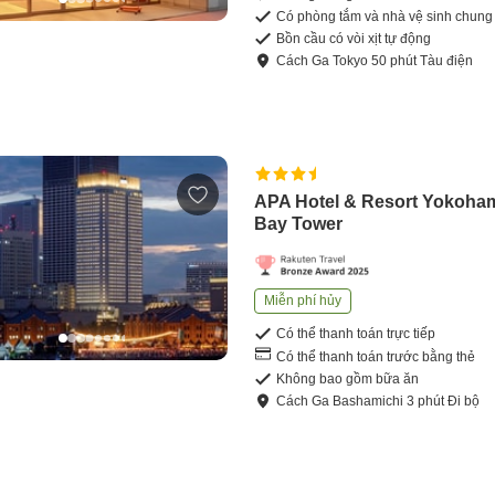
Có phòng tắm và nhà vệ sinh chung
Bồn cầu có vòi xịt tự động
Cách
Ga Tokyo
50
phút
Tàu điện
APA Hotel & Resort Yokoha
Bay Tower
Miễn phí hủy
Có thể thanh toán trực tiếp
Có thể thanh toán trước bằng thẻ
Không bao gồm bữa ăn
Cách
Ga Bashamichi
3
phút
Đi bộ