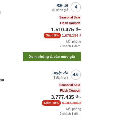
Rất tốt
4
70
đánh giá
l
Seasonal Sale
Flash Coupon
1.510.475 ₫
~
1.678.194 ₫
Giảm
9%
Mỗi phòng
2
khách
1
đêm
Xem phòng & các mức giá
Tuyệt vời
4.6
3
đánh giá
ma
Seasonal Sale
Flash Coupon
3.777.435 ₫
~
4.197.150 ₫
Giảm
10%
Mỗi phòng
2
khách
1
đêm