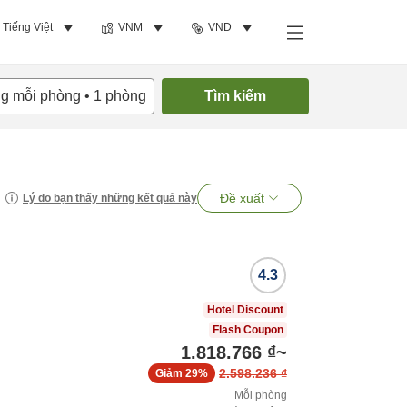
Tiếng Việt
VNM
VND
ng mỗi phòng
•
1
phòng
Tìm kiếm
Đề xuất
Lý do bạn thấy những kết quả này
4.3
Hotel Discount
Flash Coupon
1.818.766 ₫
~
2.598.236 ₫
Giảm
29%
Mỗi phòng