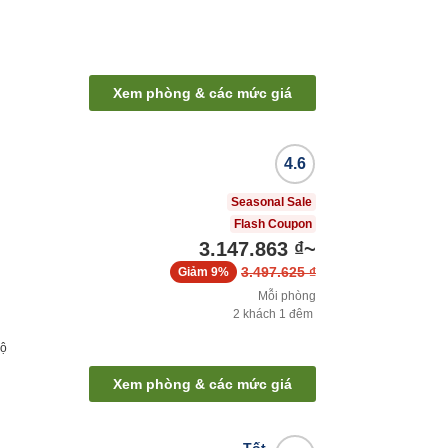
Xem phòng & các mức giá
4.6
Seasonal Sale
Flash Coupon
3.147.863 ₫
~
3.497.625 ₫
Giảm
9%
Mỗi phòng
2
khách
1
đêm
bộ
Xem phòng & các mức giá