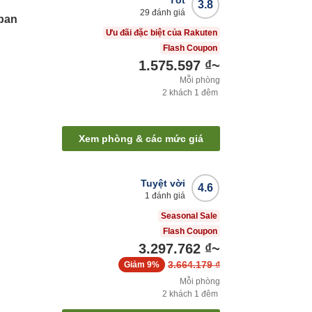
Tốt
3.8
29
đánh giá
pan
Ưu đãi đặc biệt của Rakuten
Flash Coupon
1.575.597 ₫
~
Mỗi phòng
2
khách
1
đêm
Xem phòng & các mức giá
Tuyệt vời
4.6
1
đánh giá
Seasonal Sale
Flash Coupon
3.297.762 ₫
~
3.664.179 ₫
Giảm
9%
Mỗi phòng
2
khách
1
đêm