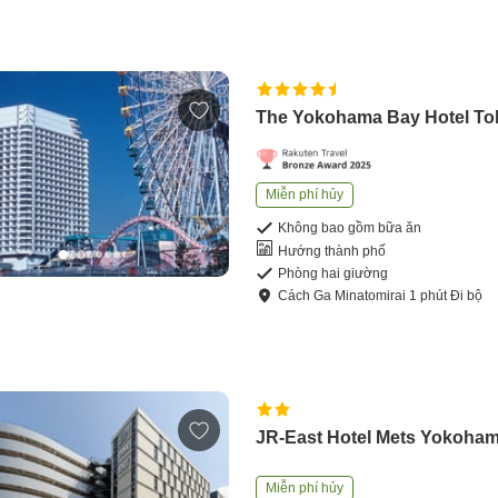
The Yokohama Bay Hotel To
Miễn phí hủy
Không bao gồm bữa ăn
Hướng thành phố
Phòng hai giường
Cách
Ga Minatomirai
1
phút
Đi bộ
JR-East Hotel Mets Yokoha
Miễn phí hủy