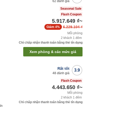
62
đánh giá
Seasonal Sale
Flash Coupon
5.917.649 ₫
~
6.229.104 ₫
Giảm
4%
Mỗi phòng
2
khách
1
đêm
Chỉ chấp nhận thanh toán bằng thẻ tín dụng
Xem phòng & các mức giá
Rất tốt
3.9
48
đánh giá
Flash Coupon
4.443.650 ₫
~
Mỗi phòng
2
khách
1
đêm
Chỉ chấp nhận thanh toán bằng thẻ tín dụng
ín