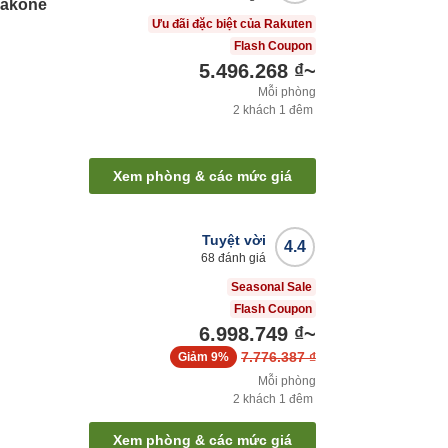
Hakone
Ưu đãi đặc biệt của Rakuten
Flash Coupon
5.496.268 ₫
~
Mỗi phòng
2
khách
1
đêm
Xem phòng & các mức giá
Tuyệt vời
4.4
68
đánh giá
Seasonal Sale
Flash Coupon
6.998.749 ₫
~
7.776.387 ₫
Giảm
9%
Mỗi phòng
2
khách
1
đêm
Xem phòng & các mức giá