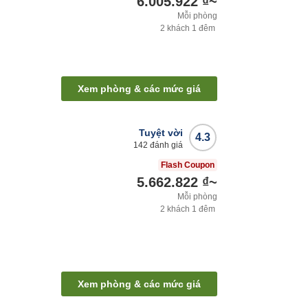
6.005.922 ₫
~
Mỗi phòng
2
khách
1
đêm
Xem phòng & các mức giá
Tuyệt vời
4.3
142
đánh giá
Flash Coupon
5.662.822 ₫
~
Mỗi phòng
2
khách
1
đêm
Xem phòng & các mức giá