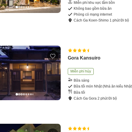
Miễn phí khu vực tắm bồn
Không bao gồm bữa ăn
Phòng có mạng internet
Cách
Ga Koen-Shimo
1
phút
Đi bộ
Gora Kansuiro
Miễn phí hủy
Bữa sáng
Bữa tối món Nhật (Nhà ăn kiểu Nhật
Bữa tối
Cách
Ga Gora
2
phút
Đi bộ