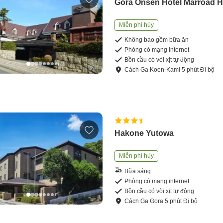
Gora Onsen Hotel Marroad 
Miễn phí hủy
Không bao gồm bữa ăn
Phòng có mạng internet
Bồn cầu có vòi xịt tự động
Cách
Ga Koen-Kami
5
phút
Đi bộ
Hakone Yutowa
Miễn phí hủy
Bữa sáng
Phòng có mạng internet
Bồn cầu có vòi xịt tự động
Cách
Ga Gora
5
phút
Đi bộ