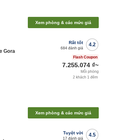
Xem phòng & các mức giá
Rất tốt
4.2
684
đánh giá
e Gora
Flash Coupon
7.255.074 ₫
~
Mỗi phòng
2
khách
1
đêm
Xem phòng & các mức giá
Tuyệt vời
4.5
17
đánh giá