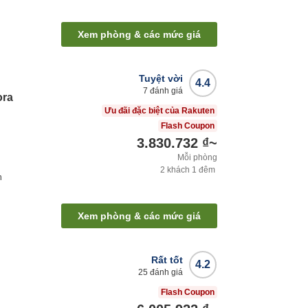
Xem phòng & các mức giá
Tuyệt vời
4.4
7
đánh giá
ora
Ưu đãi đặc biệt của Rakuten
Flash Coupon
3.830.732 ₫
~
Mỗi phòng
2
khách
1
đêm
h
Xem phòng & các mức giá
Rất tốt
4.2
25
đánh giá
Flash Coupon