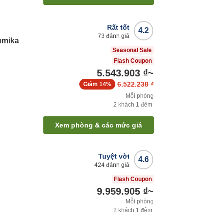
Rất tốt
4.2
73
đánh giá
umika
Seasonal Sale
Flash Coupon
5.543.903 ₫
~
6.522.238 ₫
Giảm
14%
Mỗi phòng
2
khách
1
đêm
Xem phòng & các mức giá
Tuyệt vời
4.6
424
đánh giá
Flash Coupon
9.959.905 ₫
~
Mỗi phòng
2
khách
1
đêm