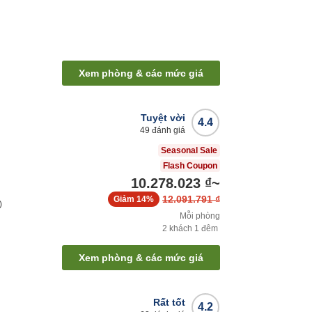
Xem phòng & các mức giá
Tuyệt vời
4.4
49
đánh giá
Seasonal Sale
Flash Coupon
10.278.023 ₫
~
12.091.791 ₫
Giảm
14%
)
Mỗi phòng
2
khách
1
đêm
Xem phòng & các mức giá
Rất tốt
4.2