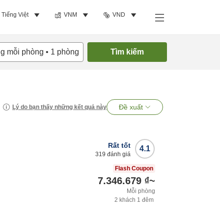
Tiếng Việt
VNM
VND
ng mỗi phòng
•
1
phòng
Tìm kiếm
Đề xuất
Lý do bạn thấy những kết quả này
Rất tốt
4.1
319
đánh giá
Flash Coupon
7.346.679 ₫
~
Mỗi phòng
2
khách
1
đêm