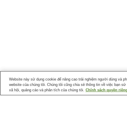
Website này sử dụng cookie để nâng cao trải nghiệm người dùng và phân
website của chúng tôi. Chúng tôi cũng chia sẻ thông tin về việc bạn sử
xã hội, quảng cáo và phân tích của chúng tôi.
Chính sách quyền riêng
Suối nước nóng tại
Tỉnh Kanagawa
Suối nước nóng Ashi-no-
Suối nước nóng Ashinok
Yu
Suối nước nóng Iiyama
Suối nước nóng Kawasa
Arima