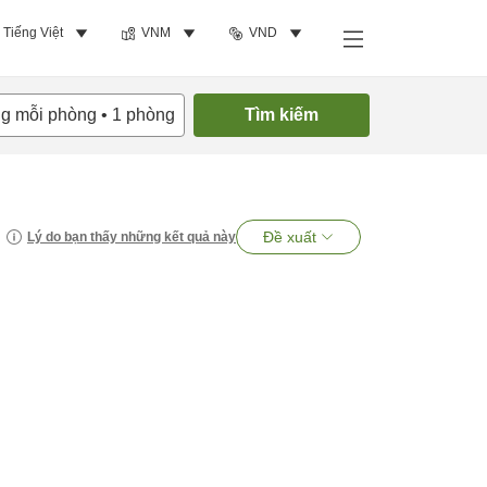
Tiếng Việt
VNM
VND
ng mỗi phòng
•
1
phòng
Tìm kiếm
Đề xuất
Lý do bạn thấy những kết quả này