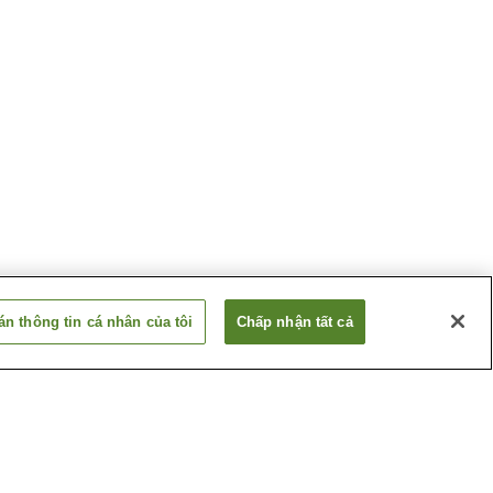
n thông tin cá nhân của tôi
Chấp nhận tất cả
 Hakone
Suối nước nóng Hakone
Yunohana
 Miura
Suối nước nóng Miyagino