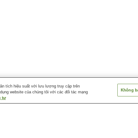
 tích hiệu suất với lưu lượng truy cập trên
Không bá
 dụng website của chúng tôi với các đối tác mạng
 tư
o
Suối nước nóng
Suối nước nóng Gora
Suối nước nóng
Enoshima
Yumoto
ki
Suối nước nóng Kiga
Suối nước nóng
Suối nước nóng
Kowakudani
Mahobora