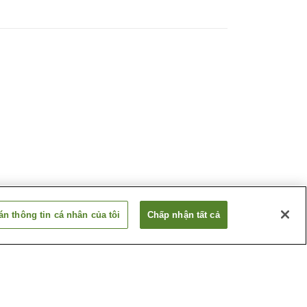
n thông tin cá nhân của tôi
Chấp nhận tất cả
 Hakone
Suối nước nóng Hakone
Yunohana
 Miura
Suối nước nóng Miyagino