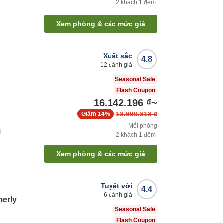
2
khách
1
đêm
Xem phòng & các mức giá
Xuất sắc
4.8
12
đánh giá
Seasonal Sale
Flash Coupon
16.142.196 ₫
~
18.990.818 ₫
Giảm
14%
Mỗi phòng
i
2
khách
1
đêm
Xem phòng & các mức giá
Tuyệt vời
4.4
6
đánh giá
merly
Seasonal Sale
Flash Coupon