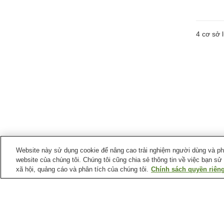
4
cơ sở l
Website này sử dụng cookie để nâng cao trải nghiệm người dùng và phân
website của chúng tôi. Chúng tôi cũng chia sẻ thông tin về việc bạn sử
xã hội, quảng cáo và phân tích của chúng tôi.
Chính sách quyền riêng
Suối nước nóng tại
Tỉnh Kanagawa
Suối nước nóng Ashi-no-
Suối nước nóng Ashinok
Yu
Suối nước nóng Iiyama
Suối nước nóng Kawasa
Arima