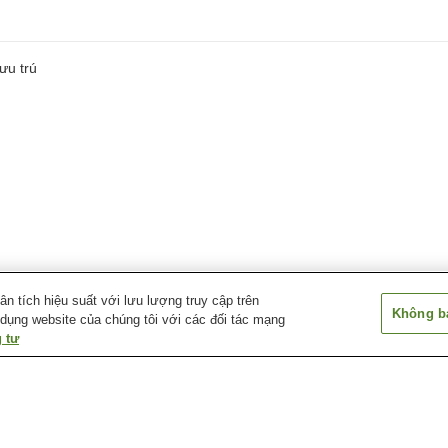
ưu trú
 tích hiệu suất với lưu lượng truy cập trên
Không bá
 dụng website của chúng tôi với các đối tác mạng
 tư
o
Suối nước nóng
Suối nước nóng Gora
Suối nước nóng
Enoshima
Yumoto
ki
Suối nước nóng Kiga
Suối nước nóng
Suối nước nóng
Kowakudani
Mahobora