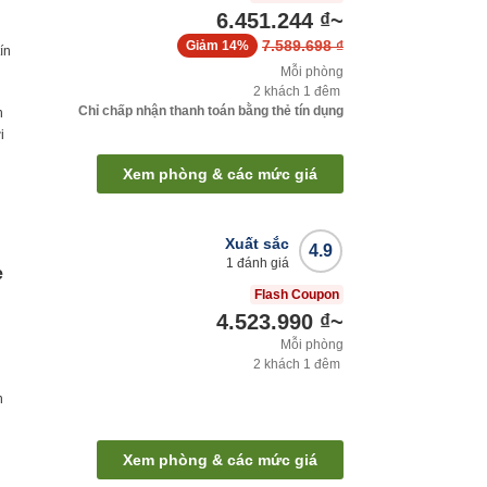
6.451.244 ₫
~
7.589.698 ₫
Giảm
14%
ín
Mỗi phòng
2
khách
1
đêm
Chỉ chấp nhận thanh toán bằng thẻ tín dụng
h
i
Xem phòng & các mức giá
Xuất sắc
4.9
1
đánh giá
e
Flash Coupon
4.523.990 ₫
~
Mỗi phòng
2
khách
1
đêm
h
Xem phòng & các mức giá