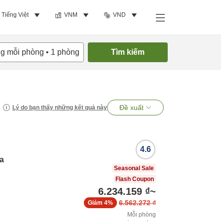
Tiếng Việt
VNM
VND
ng mỗi phòng
•
1
phòng
Tìm kiếm
Đề xuất
Lý do bạn thấy những kết quả này
4.6
a
Seasonal Sale
Flash Coupon
6.234.159 ₫
~
6.562.272 ₫
Giảm
4%
Mỗi phòng