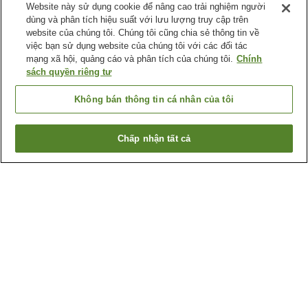
Website này sử dụng cookie để nâng cao trải nghiệm người
dùng và phân tích hiệu suất với lưu lượng truy cập trên
website của chúng tôi. Chúng tôi cũng chia sẻ thông tin về
việc bạn sử dụng website của chúng tôi với các đối tác
mạng xã hội, quảng cáo và phân tích của chúng tôi.
Chính
sách quyền riêng tư
Không bán thông tin cá nhân của tôi
Chấp nhận tất cả
Quay lại trang trước