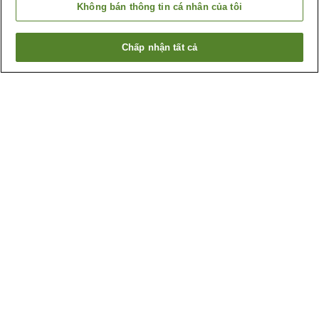
Không bán thông tin cá nhân của tôi
Chấp nhận tất cả
Quay lại trang trước
21
cơ sở lưu trú
Lý do bạn thấy những kết quả này