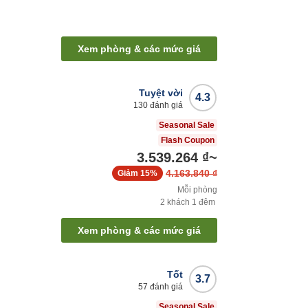
Xem phòng & các mức giá
Tuyệt vời
4.3
130
đánh giá
Seasonal Sale
Flash Coupon
3.539.264 ₫
~
4.163.840 ₫
Giảm
15%
Mỗi phòng
2
khách
1
đêm
Xem phòng & các mức giá
Tốt
3.7
57
đánh giá
Seasonal Sale