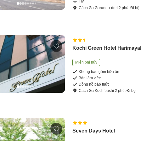
Tivi
Cách
Ga Gurando-dori
2
phút
Đi bộ
Kochi Green Hotel Harimaya
Miễn phí hủy
Không bao gồm bữa ăn
Bàn làm việc
Đồng hồ báo thức
Cách
Ga Kochibashi
2
phút
Đi bộ
Seven Days Hotel