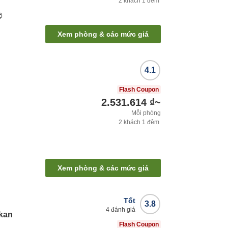
2
khách
1
đêm
ộ
Xem phòng & các mức giá
4.1
Flash Coupon
2.531.614 ₫
~
Mỗi phòng
2
khách
1
đêm
Xem phòng & các mức giá
Tốt
3.8
4
đánh giá
kkan
Flash Coupon