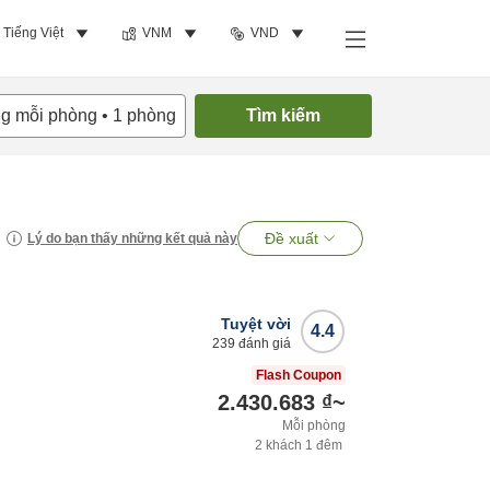
Tiếng Việt
VNM
VND
ng mỗi phòng
•
1
phòng
Tìm kiếm
Đề xuất
Lý do bạn thấy những kết quả này
Tuyệt vời
4.4
239
đánh giá
Flash Coupon
2.430.683 ₫
~
Mỗi phòng
2
khách
1
đêm