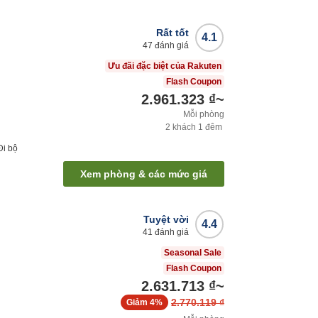
Rất tốt
4.1
47
đánh giá
Ưu đãi đặc biệt của Rakuten
Flash Coupon
2.961.323 ₫
~
Mỗi phòng
2
khách
1
đêm
Đi bộ
Xem phòng & các mức giá
Tuyệt vời
4.4
41
đánh giá
Seasonal Sale
Flash Coupon
2.631.713 ₫
~
2.770.119 ₫
Giảm
4%