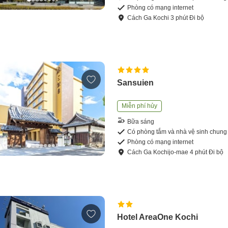
Phòng có mạng internet
Cách
Ga Kochi
3
phút
Đi bộ
Sansuien
Miễn phí hủy
Bữa sáng
Có phòng tắm và nhà vệ sinh chung
Phòng có mạng internet
Cách
Ga Kochijo-mae
4
phút
Đi bộ
Hotel AreaOne Kochi