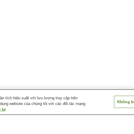
 tích hiệu suất với lưu lượng truy cập trên
Không bá
 dụng website của chúng tôi với các đối tác mạng
 tư
Ga Noichi
Ga Yasu
Ga Yoshikawa