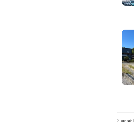
2
cơ sở l