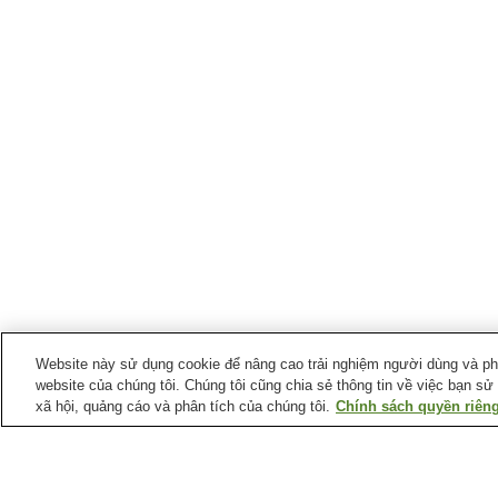
Website này sử dụng cookie để nâng cao trải nghiệm người dùng và phân
website của chúng tôi. Chúng tôi cũng chia sẻ thông tin về việc bạn sử
xã hội, quảng cáo và phân tích của chúng tôi.
Chính sách quyền riêng
Ga xe lửa tại
Thành phố Konan
Ga Akaoka
Ga Kagami