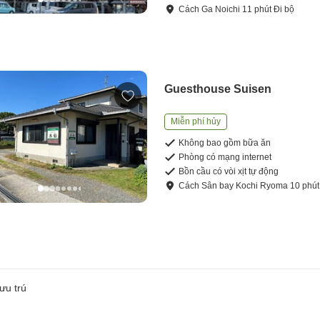
Cách
Ga Noichi
11
phút
Đi bộ
Guesthouse Suisen
Miễn phí hủy
Không bao gồm bữa ăn
Phòng có mạng internet
Bồn cầu có vòi xịt tự động
Cách
Sân bay Kochi Ryoma
10
phú
ưu trú