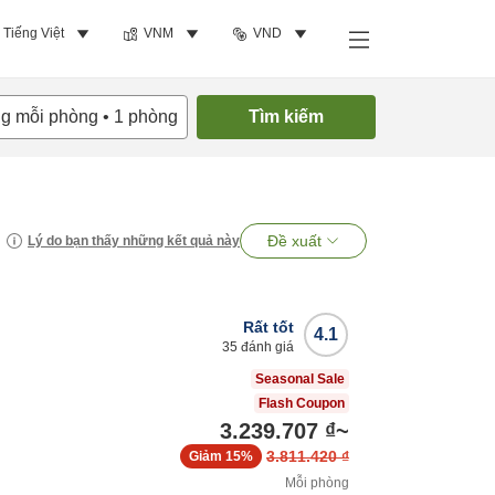
Tiếng Việt
VNM
VND
ng mỗi phòng
•
1
phòng
Tìm kiếm
Đề xuất
Lý do bạn thấy những kết quả này
Rất tốt
4.1
35
đánh giá
Seasonal Sale
Flash Coupon
3.239.707 ₫
~
3.811.420 ₫
Giảm
15%
Mỗi phòng