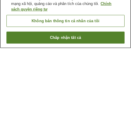
mạng xã hội, quảng cáo và phân tích của chúng tôi.
Chính
sách quyền riêng tư
Không bán thông tin cá nhân của tôi
Chấp nhận tất cả
Quay lại trang trước
1 cơ sở lưu trú
Lý do bạn thấy những kết quả này