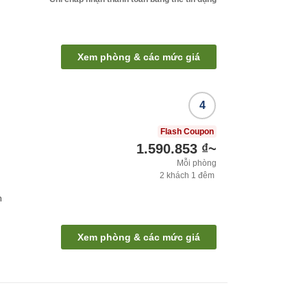
Xem phòng & các mức giá
4
Flash Coupon
1.590.853 ₫
~
Mỗi phòng
2
khách
1
đêm
h
Xem phòng & các mức giá