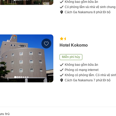
Không bao gồm bữa ăn
Có phòng tắm và nhà vệ sinh chung
Cách
Ga Nakamura
8
phút
Đi bộ
Hotel Kokomo
Miễn phí hủy
Không bao gồm bữa ăn
Phòng có mạng internet
Không có phòng tắm. Có nhà vệ sin
Cách
Ga Nakamura
7
phút
Đi bộ
ưu trú