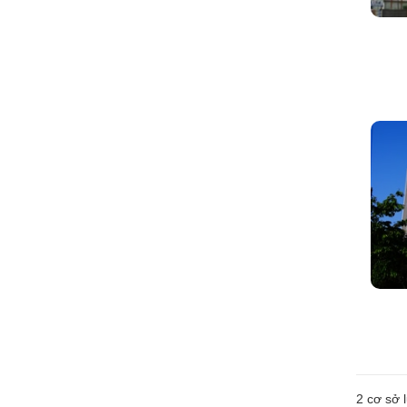
2
cơ sở l