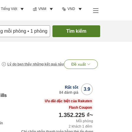
Tiếng Việt
VNM
VND
ng mỗi phòng
•
1
phòng
Tìm kiếm
Đề xuất
Lý do bạn thấy những kết quả này
Rất tốt
3.9
84
đánh giá
lls
Ưu đãi đặc biệt của Rakuten
Flash Coupon
1.352.225 ₫
~
Mỗi phòng
ín
2
khách
1
đêm
Chỉ chấp nhận thanh toán bằng thẻ tín dụng