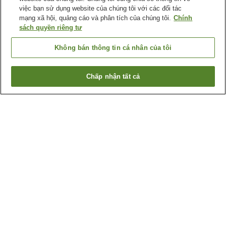
việc bạn sử dụng website của chúng tôi với các đối tác
mạng xã hội, quảng cáo và phân tích của chúng tôi.
Chính
sách quyền riêng tư
Không bán thông tin cá nhân của tôi
Chấp nhận tất cả
Quay lại trang trước
2
cơ sở lưu trú
Lý do bạn thấy những kết quả này