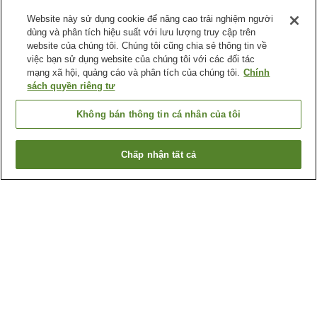
Website này sử dụng cookie để nâng cao trải nghiệm người
dùng và phân tích hiệu suất với lưu lượng truy cập trên
website của chúng tôi. Chúng tôi cũng chia sẻ thông tin về
việc bạn sử dụng website của chúng tôi với các đối tác
mạng xã hội, quảng cáo và phân tích của chúng tôi.
Chính
sách quyền riêng tư
Không bán thông tin cá nhân của tôi
Chấp nhận tất cả
Quay lại trang trước