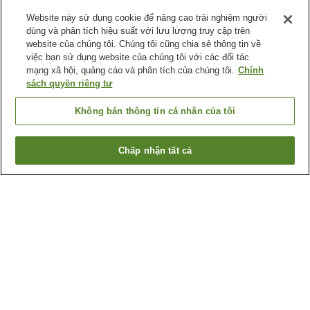
Website này sử dụng cookie để nâng cao trải nghiệm người
dùng và phân tích hiệu suất với lưu lượng truy cập trên
website của chúng tôi. Chúng tôi cũng chia sẻ thông tin về
việc bạn sử dụng website của chúng tôi với các đối tác
mạng xã hội, quảng cáo và phân tích của chúng tôi.
Chính
sách quyền riêng tư
Không bán thông tin cá nhân của tôi
Chấp nhận tất cả
Quay lại trang trước