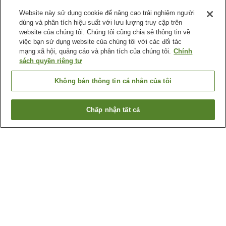
Website này sử dụng cookie để nâng cao trải nghiệm người
dùng và phân tích hiệu suất với lưu lượng truy cập trên
website của chúng tôi. Chúng tôi cũng chia sẻ thông tin về
việc bạn sử dụng website của chúng tôi với các đối tác
mạng xã hội, quảng cáo và phân tích của chúng tôi.
Chính
sách quyền riêng tư
Không bán thông tin cá nhân của tôi
Chấp nhận tất cả
Quay lại trang trước