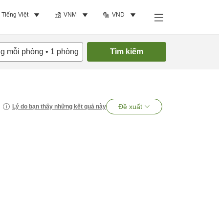
Tiếng Việt
VNM
VND
ng mỗi phòng
•
1
phòng
Tìm kiếm
Đề xuất
Lý do bạn thấy những kết quả này