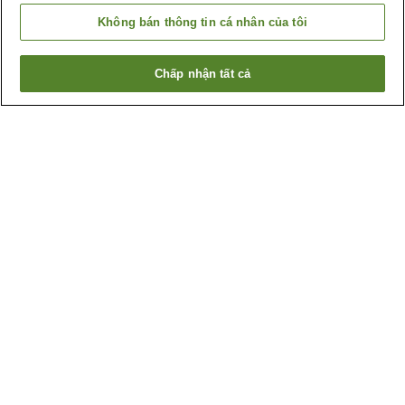
Không bán thông tin cá nhân của tôi
Chấp nhận tất cả
Quay lại trang trước