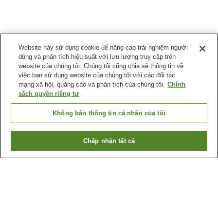
Website này sử dụng cookie để nâng cao trải nghiệm người
dùng và phân tích hiệu suất với lưu lượng truy cập trên
website của chúng tôi. Chúng tôi cũng chia sẻ thông tin về
việc bạn sử dụng website của chúng tôi với các đối tác
mạng xã hội, quảng cáo và phân tích của chúng tôi.
Chính
sách quyền riêng tư
Không bán thông tin cá nhân của tôi
Chấp nhận tất cả
Quay lại trang trước