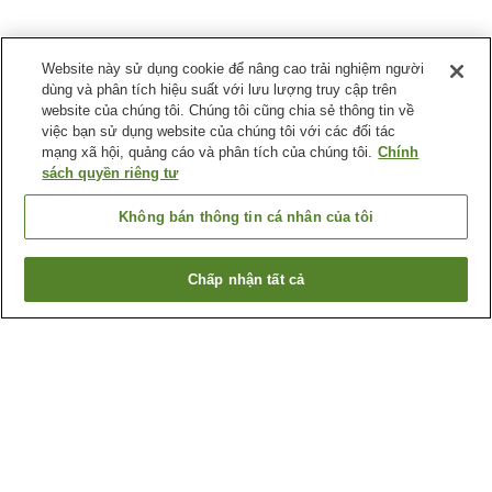
Website này sử dụng cookie để nâng cao trải nghiệm người
dùng và phân tích hiệu suất với lưu lượng truy cập trên
website của chúng tôi. Chúng tôi cũng chia sẻ thông tin về
việc bạn sử dụng website của chúng tôi với các đối tác
mạng xã hội, quảng cáo và phân tích của chúng tôi.
Chính
sách quyền riêng tư
Không bán thông tin cá nhân của tôi
Chấp nhận tất cả
Quay lại trang trước