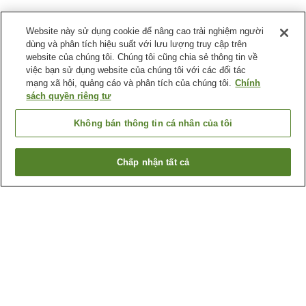
Website này sử dụng cookie để nâng cao trải nghiệm người
dùng và phân tích hiệu suất với lưu lượng truy cập trên
website của chúng tôi. Chúng tôi cũng chia sẻ thông tin về
việc bạn sử dụng website của chúng tôi với các đối tác
mạng xã hội, quảng cáo và phân tích của chúng tôi.
Chính
sách quyền riêng tư
Không bán thông tin cá nhân của tôi
Chấp nhận tất cả
Quay lại trang trước