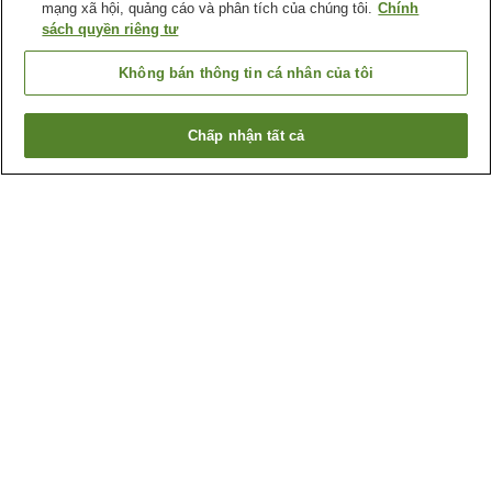
mạng xã hội, quảng cáo và phân tích của chúng tôi.
Chính
sách quyền riêng tư
Không bán thông tin cá nhân của tôi
Chấp nhận tất cả
Quay lại trang trước
3
cơ sở lưu trú
Lý do bạn thấy những kết quả này