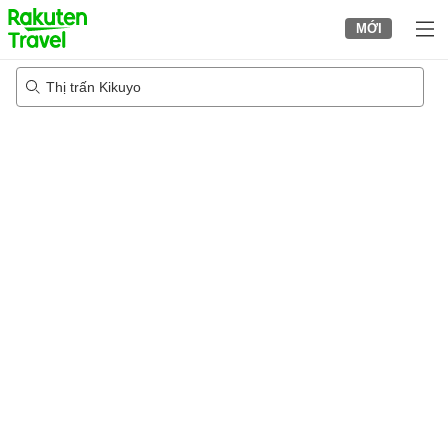
to
MỚI
top
page
Thị trấn Kikuyo
21/08/2026
-
22/08/2026
2
khách trong mỗi phòng
•
1
phòng