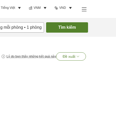
Tiếng Việt
VNM
VND
ng mỗi phòng
•
1
phòng
Tìm kiếm
Đề xuất
Lý do bạn thấy những kết quả này