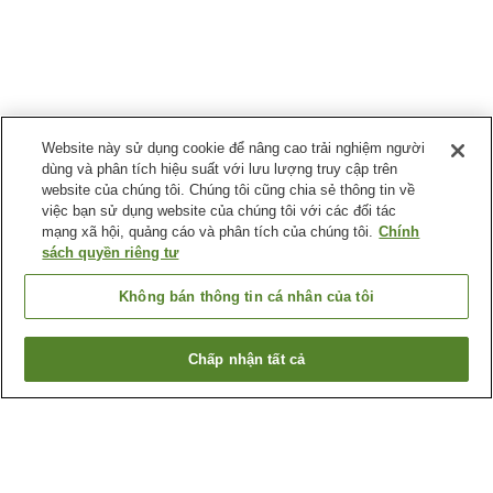
Website này sử dụng cookie để nâng cao trải nghiệm người
dùng và phân tích hiệu suất với lưu lượng truy cập trên
website của chúng tôi. Chúng tôi cũng chia sẻ thông tin về
việc bạn sử dụng website của chúng tôi với các đối tác
mạng xã hội, quảng cáo và phân tích của chúng tôi.
Chính
sách quyền riêng tư
Không bán thông tin cá nhân của tôi
Chấp nhận tất cả
Quay lại trang trước