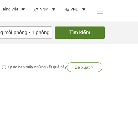
Tiếng Việt
VNM
VND
ng mỗi phòng
•
1
phòng
Tìm kiếm
Đề xuất
Lý do bạn thấy những kết quả này