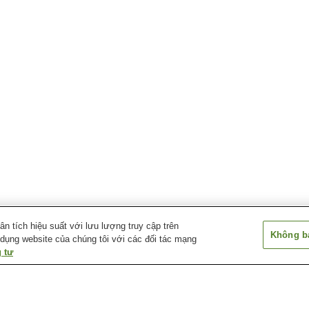
 tích hiệu suất với lưu lượng truy cập trên
Không bá
 dụng website của chúng tôi với các đối tác mạng
 tư
Ga Naraguchi
Ga Watari