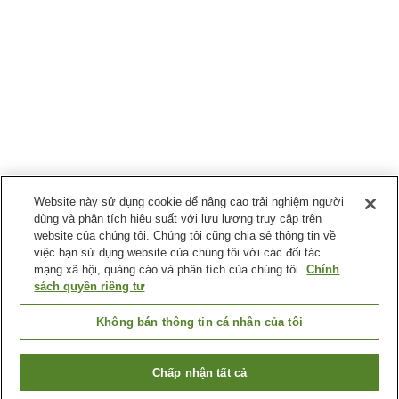
Website này sử dụng cookie để nâng cao trải nghiệm người
dùng và phân tích hiệu suất với lưu lượng truy cập trên
website của chúng tôi. Chúng tôi cũng chia sẻ thông tin về
việc bạn sử dụng website của chúng tôi với các đối tác
mạng xã hội, quảng cáo và phân tích của chúng tôi.
Chính
sách quyền riêng tư
Không bán thông tin cá nhân của tôi
Chấp nhận tất cả
Quay lại trang trước